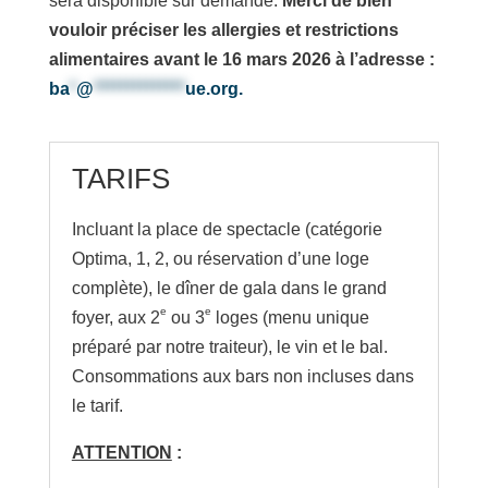
sera disponible sur demande.
Merci de bien
vouloir préciser les allergies et restrictions
alimentaires avant le 16 mars 2026 à l’adresse :
ba
*
@
**************
ue.org
.
TARIFS
Incluant
la place d
e spectacle (catégorie
Optima, 1, 2, ou réservation d’une loge
complète), le dîner de gala dans le
g
rand
e
e
f
oyer, aux 2
ou 3
loges
(menu unique
préparé par notre traiteur), le vin et le bal.
Consommations aux bars non incluses dans
le tarif.
ATTENTION
: