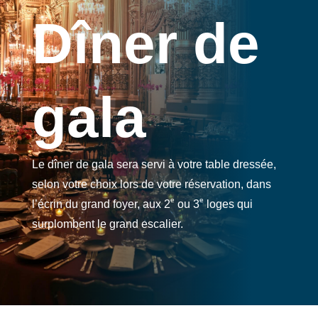
Dîner de
gala
Le dîner de gala sera servi à votre table dressée,
selon votre choix lors de votre réservation, dans
e
e
l’écrin du grand foyer, aux 2
ou 3
loges qui
surplombent le grand escalier.